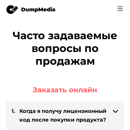
Music
Часто задаваемые
Видео
вопросы по
Spotify в mp3
конвертер
продажам
Интернет инструменты
Музыка YouTube MP3
r
Магазин
Apple Музыка для MP3
Как
c
Заказать онлайн
Amazon Музыка для MP3
Поддержка
uTube
Суно, чтобы MP3
1.
Когда я получу лицензионный
код после покупки продукта?
er