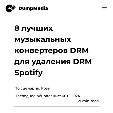
8 лучших
Music
Вход
музыкальных
Видео
Spotify в mp3
конвертер
Регистрация
конвертеров DRM
Интернет инструменты
Музыка YouTube MP3
для удаления DRM
r
Магазин
Apple Музыка для MP3
Spotify
Как
c
Amazon Музыка для MP3
Поддержка
По сценарию Рози
uTube
Суно, чтобы MP3
Последнее обновление: 06.01.2024
21 min read
er