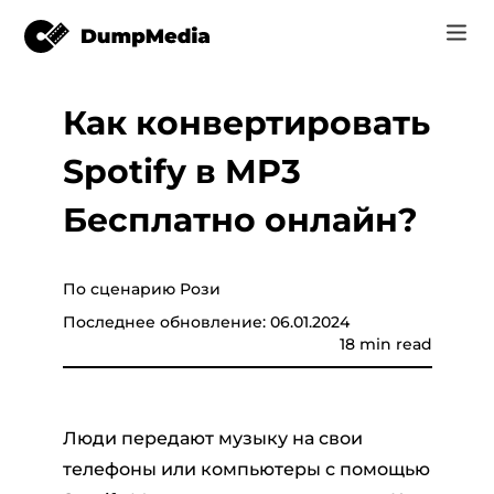
Как конвертировать
Music
Вход
Spotify в MP3
Видео
Spotify в mp3
конвертер
Регистрация
Бесплатно онлайн?
Интернет инструменты
Музыка YouTube MP3
r
Магазин
По сценарию Рози
Apple Музыка для MP3
Последнее обновление: 06.01.2024
Как
c
18 min read
Amazon Музыка для MP3
Поддержка
uTube
Суно, чтобы MP3
Люди передают музыку на свои
телефоны или компьютеры с помощью
er