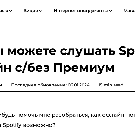
usic
Видео
Интернет инструменты
Мага
ководство пользователя
Часто задаваемые вопросы (FAQ)
Spotify Music Converter
Screen Recorder
ube MP3
Apple Музыка для MP3
Amazon 
ы можете слушать Sp
Конвертер музыки YouTube
н с/без Премиум
Звуковой конвертер
Музыкальный конвертер
и
Последнее обновление: 06.01.2024
15 min read
Pandora
Музыкальный конвертер
SoundCloud
ибудь помочь мне разобраться, как офлайн-по
 Spotify возможно?"