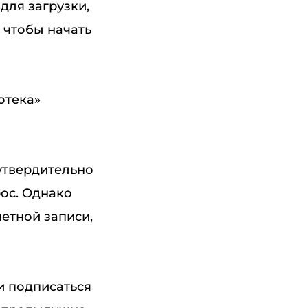
для загрузки,
 чтобы начать
отека»
утвердительно
рос. Однако
четной записи,
ли подписаться