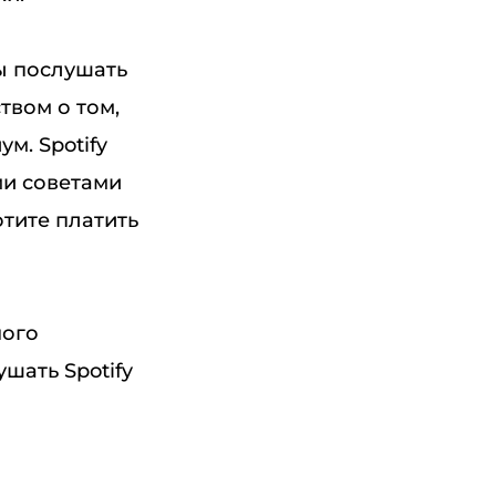
вы послушать
твом о том,
м. Spotify
ми советами
тите платить
ного
шать Spotify