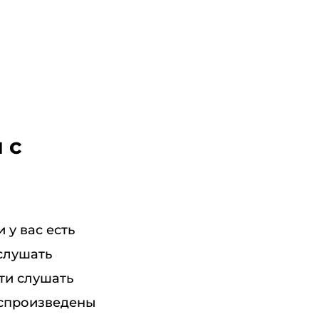
 с
 у вас есть
ослушать
сти слушать
оспроизведены