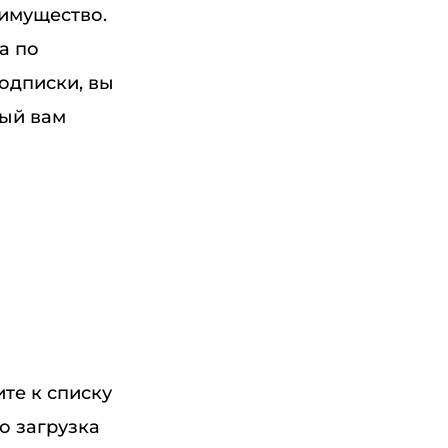
еимущество.
а по
подписки, вы
рый вам
ите к списку
о загрузка