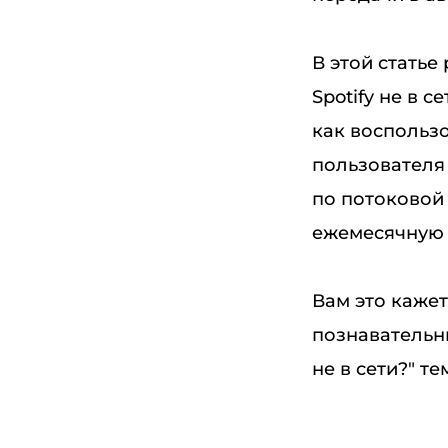
В этой статье
Spotify не в 
как воспользо
пользователя
по потоковой 
ежемесячную 
Вам это каже
познавательн
не в сети?" те