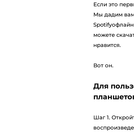
Если это пер
Мы дадим вам
Spotifyофлайн
можете скача
нравится.
Вот он.
Для польз
планшето
Шаг 1. Открой
воспроизведен