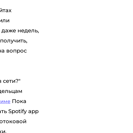
йтах
или
 даже недель,
получить,
на вопрос
 сети?"
адельцам
Пока
жиме
ь Spotify app
потоковой
ки.