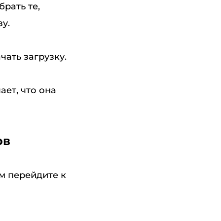
рать те,
зу.
чать загрузку.
ает, что она
ов
ем перейдите к