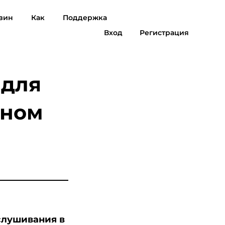
зин
Как
Поддержка
Отзывы
Бесплатная загрузка
Купить
Вход
Регистрация
Музыка для
Суно, чтобы MP3
 для
MP3
мном
слушивания в