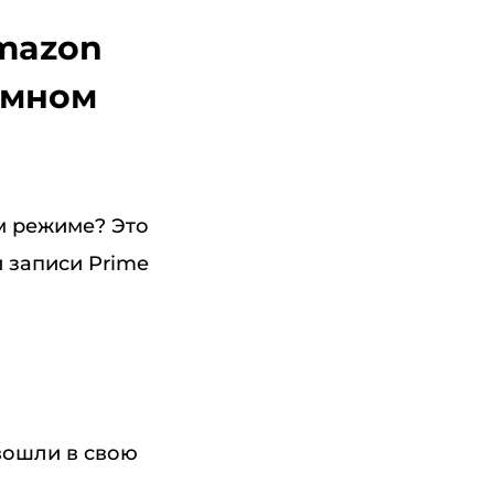
Amazon
омном
м режиме? Это
 записи Prime
вошли в свою