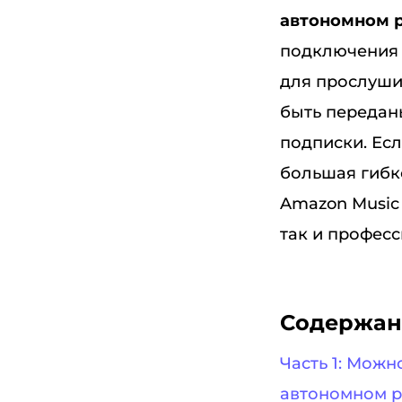
автономном 
подключения 
для прослуши
быть передан
подписки. Ес
большая гибко
Amazon Music
так и профес
Содержан
Часть 1: Можн
автономном 