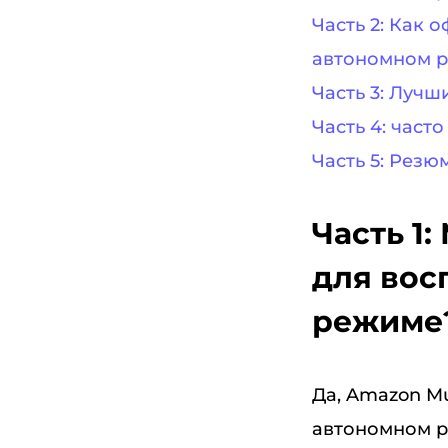
Часть 2: Как 
автономном 
Часть 3: Лучш
Часть 4: част
Часть 5: Резю
Часть 1
для вос
режиме
Да, Amazon M
автономном р