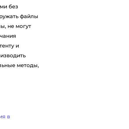
ми без
гружать файлы
, не могут
нчания
тенту и
оизводить
льные методы,
ия в