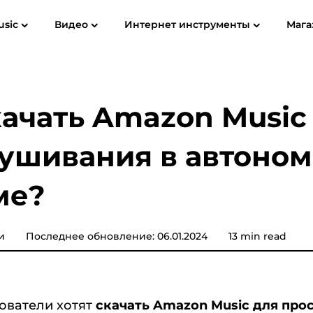
usic
Видео
Интернет инструменты
Мага
ководство пользователя
Часто задаваемые вопросы (FAQ)
Spotify Music Converter
Screen Recorder
ube MP3
Apple Музыка для MP3
Amazon 
качать Amazon Music
Конвертер музыки YouTube
ушивания в автоно
Звуковой конвертер
ме?
Музыкальный конвертер
Pandora
Музыкальный конвертер
и
Последнее обновление: 06.01.2024
13 min read
SoundCloud
ователи хотят
скачать Amazon Music для про