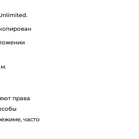
nlimited.
скопирован
иложении
м.
ляют права
пособы
режиме, часто