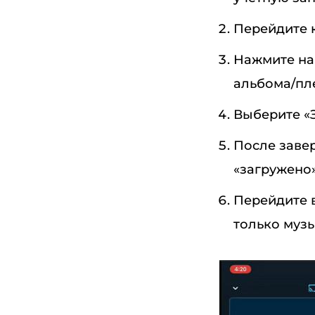
Перейдите к
Нажмите на 
альбома/пл
Выберите «З
После заве
«загружено»
Перейдите в
только музы