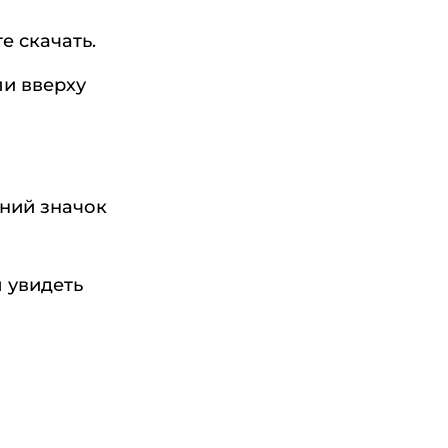
е скачать.
ли вверху
иний значок
 увидеть