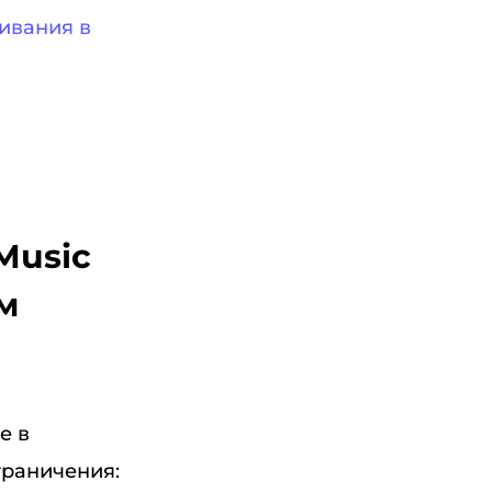
ивания в
Music
м
е в
граничения: