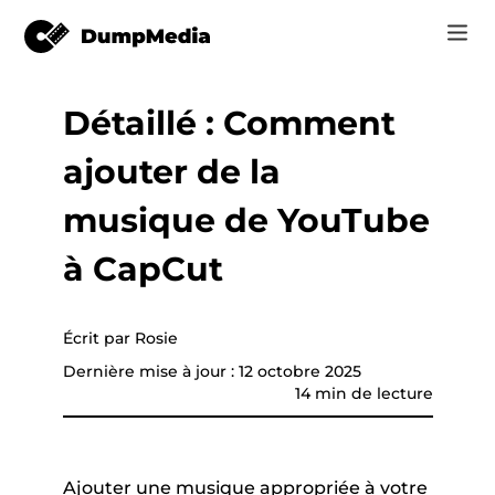
Détaillé : Comment
Music
Se connecter
ajouter de la
Vidéo
vertisseur de
Spotify en mp3
e
S'inscrire
musique de YouTube
Outils en ligne
YouTube Music à MP3
à CapCut
r
Boutique
Apple Musique à MP3
Comment
Écrit par Rosie
Amazon Music pour MP3
Dernière mise à jour : 12 octobre 2025
Assistance
14 min de lecture
Suno à MP3
que YouTube
Ajouter une musique appropriée à votre