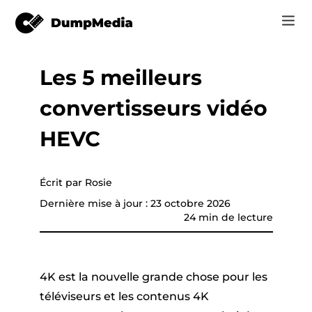
Les 5 meilleurs
Music
Se connecter
convertisseurs vidéo
Vidéo
vertisseur de
Spotify en mp3
e
S'inscrire
HEVC
Outils en ligne
YouTube Music à MP3
r
Boutique
Écrit par Rosie
Apple Musique à MP3
Dernière mise à jour : 23 octobre 2026
Comment
24 min de lecture
Amazon Music pour MP3
Assistance
Suno à MP3
que YouTube
4K est la nouvelle grande chose pour les
téléviseurs et les contenus 4K