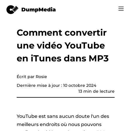
Comment convertir
Music
Se connecter
une vidéo YouTube
Vidéo
vertisseur de
Spotify en mp3
e
S'inscrire
en iTunes dans MP3
Outils en ligne
YouTube Music à MP3
r
Boutique
Écrit par Rosie
Apple Musique à MP3
Dernière mise à jour : 10 octobre 2024
Comment
13 min de lecture
Amazon Music pour MP3
Assistance
Suno à MP3
que YouTube
YouTube est sans aucun doute l'un des
meilleurs endroits où nous pouvons