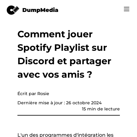
Comment jouer
Music
Se connecter
Spotify Playlist sur
Vidéo
vertisseur de
Spotify en mp3
e
S'inscrire
Discord et partager
Outils en ligne
YouTube Music à MP3
avec vos amis ?
r
Boutique
Apple Musique à MP3
Comment
Écrit par Rosie
Amazon Music pour MP3
Dernière mise à jour : 26 octobre 2024
Assistance
15 min de lecture
Suno à MP3
que YouTube
L'un des programmes d'intégration les