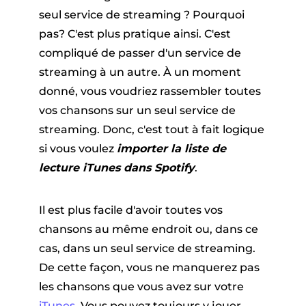
er
seul service de streaming ? Pourquoi
pas? C'est plus pratique ainsi. C'est
compliqué de passer d'un service de
streaming à un autre. À un moment
donné, vous voudriez rassembler toutes
vos chansons sur un seul service de
streaming. Donc, c'est tout à fait logique
que Pandora
si vous voulez
importer la liste de
lecture iTunes dans Spotify
.
ue en ligne
Il est plus facile d'avoir toutes vos
chansons au même endroit ou, dans ce
ique SoundCloud
cas, dans un seul service de streaming.
De cette façon, vous ne manquerez pas
les chansons que vous avez sur votre
iTunes
. Vous pouvez toujours y jouer