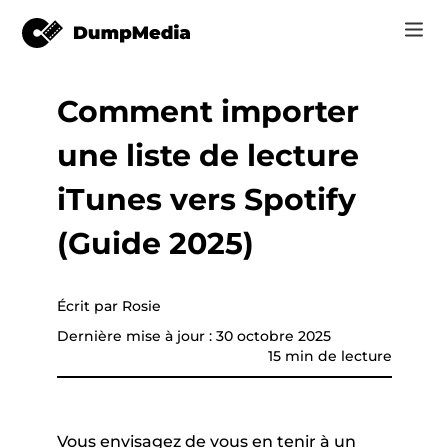
Comment importer
Music
Se connecter
une liste de lecture
Vidéo
vertisseur de
Spotify en mp3
e
S'inscrire
iTunes vers Spotify
Outils en ligne
YouTube Music à MP3
(Guide 2025)
r
Boutique
Apple Musique à MP3
Comment
Écrit par Rosie
Amazon Music pour MP3
Dernière mise à jour : 30 octobre 2025
Assistance
15 min de lecture
Suno à MP3
que YouTube
Vous envisagez de vous en tenir à un