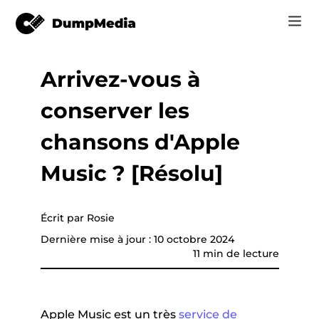
Arrivez-vous à
Music
Se connecter
conserver les
Vidéo
vertisseur de
Spotify en mp3
e
S'inscrire
chansons d'Apple
Outils en ligne
YouTube Music à MP3
Music ? [Résolu]
r
Boutique
Apple Musique à MP3
Comment
Écrit par Rosie
Amazon Music pour MP3
Dernière mise à jour : 10 octobre 2024
Assistance
11 min de lecture
Suno à MP3
que YouTube
Apple Music est un très
service de