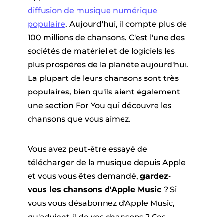
er
diffusion de musique numérique
populaire
. Aujourd'hui, il compte plus de
100 millions de chansons. C'est l'une des
sociétés de matériel et de logiciels les
plus prospères de la planète aujourd'hui.
La plupart de leurs chansons sont très
populaires, bien qu'ils aient également
que Pandora
une section For You qui découvre les
chansons que vous aimez.
ue en ligne
Vous avez peut-être essayé de
télécharger de la musique depuis Apple
ique SoundCloud
et vous vous êtes demandé,
gardez-
vous les chansons d'Apple Music
? Si
vous vous désabonnez d'Apple Music,
qu'advient-il de vos chansons ? Ces