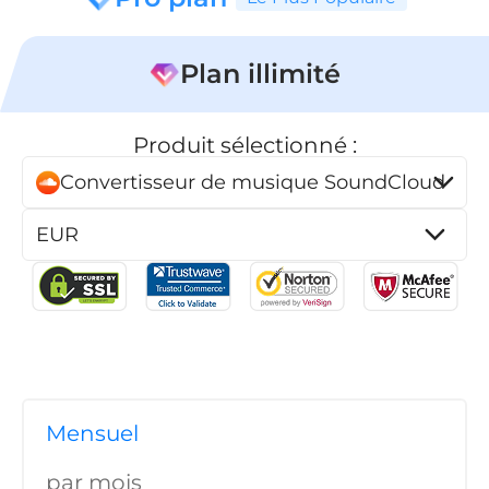
er
Plan illimité
Produit sélectionné :
Convertisseur de musique SoundCloud
que Pandora
ue en ligne
ique SoundCloud
Mensuel
par mois