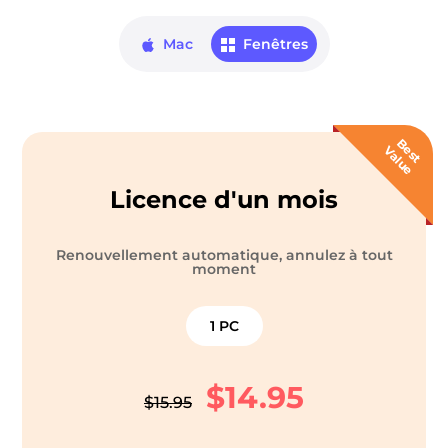
er
Mac
Fenêtres
B
s
t
a
l
u
e
V
e
Licence d'un mois
que Pandora
Renouvellement automatique, annulez à tout
moment
ue en ligne
1 PC
ique SoundCloud
$14.95
$15.95