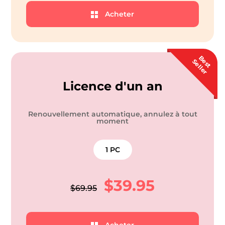
Acheter
B
s
t
e
l
l
e
e
S
r
Licence d'un an
Renouvellement automatique, annulez à tout
moment
1 PC
$39.95
$69.95