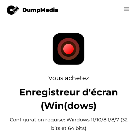
Music
Se connecter
Vidéo
vertisseur de
Spotify en mp3
e
S'inscrire
Outils en ligne
YouTube Music à MP3
r
Boutique
Vous achetez
Apple Musique à MP3
Enregistreur d'écran
Comment
Amazon Music pour MP3
(Win(dows)
Assistance
Suno à MP3
que YouTube
Configuration requise: Windows 11/10/8.1/8/7 (32
bits et 64 bits)