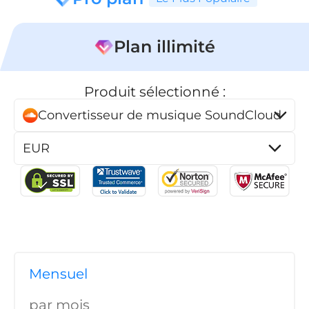
er
Plan illimité
Produit sélectionné :
Convertisseur de musique SoundCloud
que Pandora
ue en ligne
ique SoundCloud
Mensuel
par mois