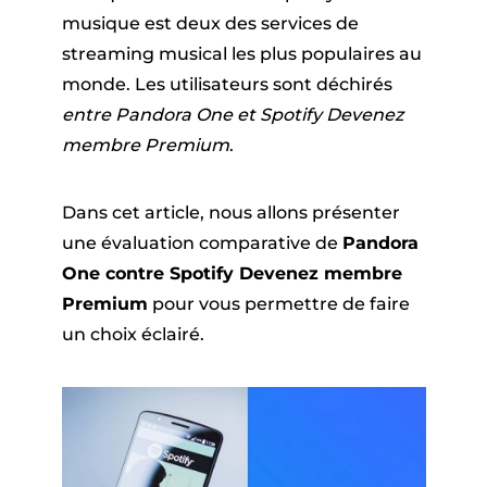
er
musique est deux des services de
streaming musical les plus populaires au
monde. Les utilisateurs sont déchirés
entre Pandora One et Spotify Devenez
membre Premium
.
Dans cet article, nous allons présenter
que Pandora
une évaluation comparative de
Pandora
One contre Spotify Devenez membre
ue en ligne
Premium
pour vous permettre de faire
un choix éclairé.
ique SoundCloud