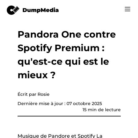
Pandora One contre
Music
Se connecter
Spotify Premium :
Vidéo
vertisseur de
Spotify en mp3
e
S'inscrire
qu'est-ce qui est le
Outils en ligne
YouTube Music à MP3
mieux ?
r
Boutique
Apple Musique à MP3
Comment
Écrit par Rosie
Amazon Music pour MP3
Dernière mise à jour : 07 octobre 2025
Assistance
15 min de lecture
Suno à MP3
que YouTube
Musique de Pandore et Spotify La