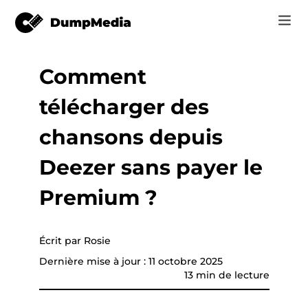
Comment
Music
Se connecter
télécharger des
Vidéo
vertisseur de
Spotify en mp3
e
S'inscrire
chansons depuis
Outils en ligne
YouTube Music à MP3
Deezer sans payer le
r
Boutique
Apple Musique à MP3
Premium ?
Comment
Amazon Music pour MP3
Assistance
Écrit par Rosie
Suno à MP3
que YouTube
Dernière mise à jour : 11 octobre 2025
13 min de lecture