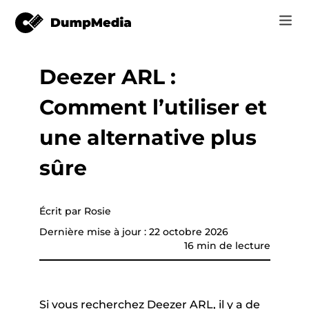
Deezer ARL :
Music
Se connecter
Comment l’utiliser et
Vidéo
vertisseur de
Spotify en mp3
e
S'inscrire
une alternative plus
Outils en ligne
YouTube Music à MP3
sûre
r
Boutique
Apple Musique à MP3
Comment
Écrit par Rosie
Amazon Music pour MP3
Dernière mise à jour : 22 octobre 2026
Assistance
16 min de lecture
Suno à MP3
que YouTube
Si vous recherchez Deezer ARL, il y a de